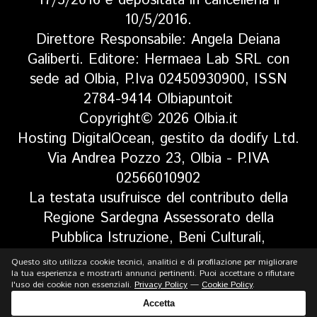
17/5/2016 e depositata in cancelleria il
10/5/2016.
Direttore Responsabile: Angela Deiana
Galiberti. Editore: Hermaea Lab SRL con
sede ad Olbia, P.Iva 02450930900, ISSN
2784-9414 Olbiapuntoit
Copyright© 2026 Olbia.it
Hosting DigitalOcean, gestito da dodify Ltd.
Via Andrea Pozzo 23, Olbia - P.IVA
02566010902
La testata usufruisce del contributo della
Regione Sardegna Assessorato della
Pubblica Istruzione, Beni Culturali,
Informazione, Spettacolo e Sport. Legge
Questo sito utilizza cookie tecnici, analitici e di profilazione per migliorare
regionale 13 aprile 2017 n. 5, art 8 comma
la tua esperienza e mostrarti annunci pertinenti. Puoi accettare o rifiutare
l'uso dei cookie non essenziali.
Privacy Policy
—
Cookie Policy
.
13
Accetta