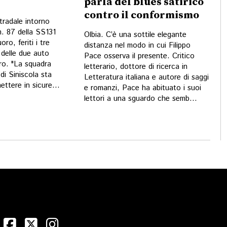
parla del blues satirico
contro il conformismo
tradale intorno
m. 87 della SS131
Olbia. C’è una sottile elegante
ro, feriti i tre
distanza nel modo in cui Filippo
delle due auto
Pace osserva il presente. Critico
tro. "La squadra
letterario, dottore di ricerca in
 di Siniscola sta
Letteratura italiana e autore di saggi
ttere in sicure...
e romanzi, Pace ha abituato i suoi
lettori a una sguardo che semb...