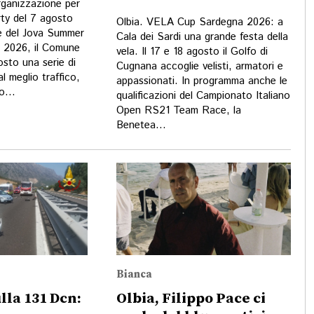
organizzazione per
ty del 7 agosto
Olbia. VELA Cup Sardegna 2026: a
e del Jova Summer
Cala dei Sardi una grande festa della
o 2026, il Comune
vela. Il 17 e 18 agosto il Golfo di
osto una serie di
Cugnana accoglie velisti, armatori e
al meglio traffico,
appassionati. In programma anche le
o...
qualificazioni del Campionato Italiano
Open RS21 Team Race, la
Benetea...
Bianca
lla 131 Dcn:
Olbia, Filippo Pace ci