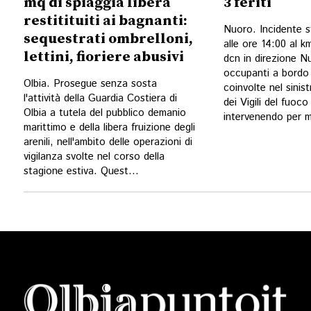
mq di spiaggia libera
3 feriti
restitituiti ai bagnanti:
Nuoro. Incidente s
sequestrati ombrelloni,
alle ore 14:00 al k
lettini, fioriere abusivi
dcn in direzione Nuo
occupanti a bordo 
Olbia. Prosegue senza sosta
coinvolte nel sinis
l'attività della Guardia Costiera di
dei Vigili del fuoco
Olbia a tutela del pubblico demanio
intervenendo per me
marittimo e della libera fruizione degli
arenili, nell'ambito delle operazioni di
vigilanza svolte nel corso della
stagione estiva. Quest...