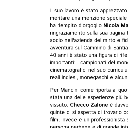
Il suo lavoro è stato apprezzato
meritare una menzione speciale 
ha riempito d'orgoglio
Nicola M
ringraziamento sulla sua pagina 
socio nell'azienda del mirto e fi
avventura sul Cammino di Santiag
40 anni è stato una figura di rif
importanti: i campionati del mond
cinematografici nel suo curriculu
reali inglesi, monegaschi e alcun
Per Mancini come riporta al quo
stata una delle esperienze più b
vissuto.
Checco Zalone
è davver
quinte ci si aspetta di trovarlo 
film, invece è un professionista
persona perbene e di grande inte