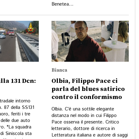
Benetea...
Bianca
lla 131 Dcn:
Olbia, Filippo Pace ci
parla del blues satirico
contro il conformismo
tradale intorno
m. 87 della SS131
Olbia. C’è una sottile elegante
ro, feriti i tre
distanza nel modo in cui Filippo
delle due auto
Pace osserva il presente. Critico
tro. "La squadra
letterario, dottore di ricerca in
 di Siniscola sta
Letteratura italiana e autore di saggi