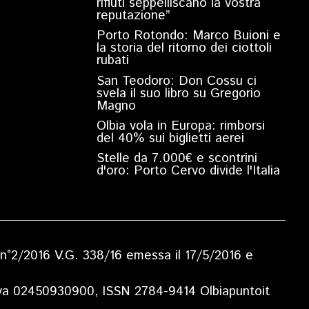
rifiuti seppelliscano la vostra
reputazione”
Porto Rotondo: Marco Buioni e
la storia del ritorno dei ciottoli
rubati
San Teodoro: Don Cossu ci
svela il suo libro su Gregorio
Magno
Olbia vola in Europa: rimborsi
del 40% sui biglietti aerei
Stelle da 7.000€ e scontrini
d'oro: Porto Cervo divide l'Italia
ia n°2/2016 V.G. 338/16 emessa il 17/5/2016 e
.Iva 02450930900, ISSN 2784-9414 Olbiapuntoit