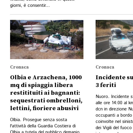
giorni, è consentir...
Cronaca
Cronaca
Olbia e Arzachena, 1000
Incidente su
mq di spiaggia libera
3 feriti
restitituiti ai bagnanti:
Nuoro. Incidente s
sequestrati ombrelloni,
alle ore 14:00 al k
lettini, fioriere abusivi
dcn in direzione Nuo
occupanti a bordo 
Olbia. Prosegue senza sosta
coinvolte nel sinis
l'attività della Guardia Costiera di
dei Vigili del fuoco
Olbia a tutela del pubblico demanio