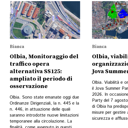
Bianca
Bianca
Olbia, Monitoraggio del
Olbia, viabil
traffico opera
organizzazio
alternativa SS125:
Jova Summer
ampliato il periodo di
Olbia. Viabilità e 
osservazione
il Jova Summer Par
2026. In occasion
Olbia. Sono state emanate oggi due
Party del 7 agost
Ordinanze Dirigenziali, la n. 445 e la
di Olbia ha predisp
n. 446, in attuazione delle quali
misure per gestire 
saranno introdotte nuove limitazioni
sicurezza e affluss
temporanee alla circolazione. La
finalità, come avvenuto in questi