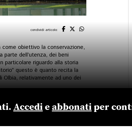
condividi articolo:
a come obiettivo la conservazione,
da parte dell’utenza, dei beni
on particolare riguardo alla storia
ritorio” questo è quanto recita la
i Olbia, relativamente ad uno dei
ti.
Accedi
e
abbonati
per cont