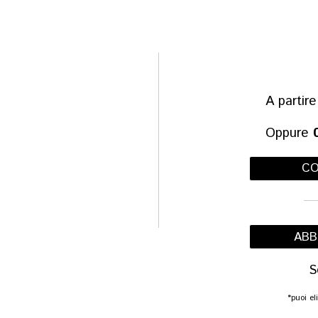
A partir
Oppure
CO
ABB
S
*puoi e