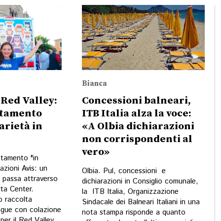
Bianca
e Red Valley:
Concessioni balneari,
ntamento
ITB Italia alza la voce:
arietà in
«A Olbia dichiarazioni
non corrispondenti al
vero»
ntamento "in
azioni Avis: un
Olbia. Pul, concessioni e
 passa attraverso
dichiarazioni in Consiglio comunale,
lta Center.
la ITB Italia, Organizzazione
 raccolta
Sindacale dei Balneari Italiani in una
angue con colazione
nota stampa risponde a quanto
per il Red Valley.