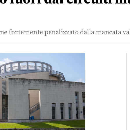
mane fortemente penalizzato dalla mancata va