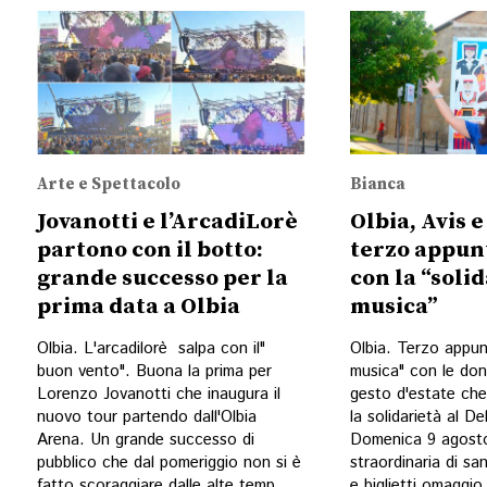
Arte e Spettacolo
Bianca
Jovanotti e l’ArcadiLorè
Olbia, Avis 
partono con il botto:
terzo appu
grande successo per la
con la “solid
prima data a Olbia
musica”
Olbia. L'arcadilorè salpa con il"
Olbia. Terzo appu
buon vento". Buona la prima per
musica" con le don
Lorenzo Jovanotti che inaugura il
gesto d'estate che
nuovo tour partendo dall'Olbia
la solidarietà al De
Arena. Un grande successo di
Domenica 9 agosto
pubblico che dal pomeriggio non si è
straordinaria di s
fatto scoraggiare dalle alte temp...
e biglietti omaggio 