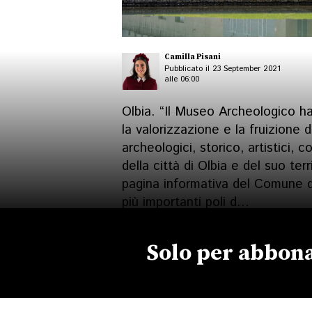
Camilla Pisani
Pubblicato il 23 September 2021
alle 06:00
Olbia. “Il Museo Archeologico h
la valorizzazione e la fruizione 
archeologici, storico, artistici, c
della città di Olbia e del suo ter
pagina informativa del Comune d
più importanti poli d...
Solo per abbona