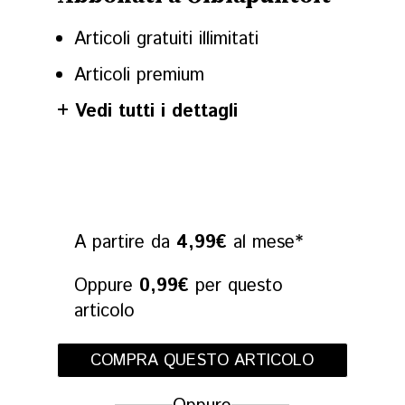
Olbia, consegna
Daria Bign
Articoli gratuiti illimitati
mastelli nella
dieta impo
Articoli premium
settimana del 10
Sardegna:
+ Vedi tutti i dettagli
agosto
buoni i cu
la mazza f
08 August 2026
08 August 2026
A partire da
4,99€
al mese*
Oppure
0,99€
per questo
articolo
COMPRA QUESTO ARTICOLO