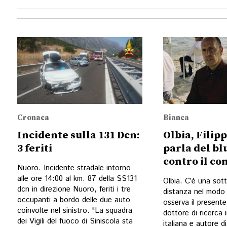
Cronaca
Bianca
Incidente sulla 131 Dcn:
Olbia, Filip
3 feriti
parla del bl
contro il c
Nuoro. Incidente stradale intorno
alle ore 14:00 al km. 87 della SS131
Olbia. C’è una sott
dcn in direzione Nuoro, feriti i tre
distanza nel modo 
occupanti a bordo delle due auto
osserva il presente.
coinvolte nel sinistro. "La squadra
dottore di ricerca 
dei Vigili del fuoco di Siniscola sta
italiana e autore d