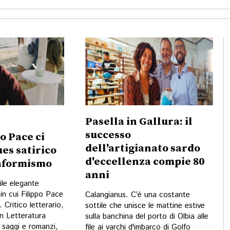
Pasella in Gallura: il
successo
po Pace ci
dell'artigianato sardo
ues satirico
d'eccellenza compie 80
onformismo
anni
ile elegante
in cui Filippo Pace
Calangianus. C’è una costante
 Critico letterario,
sottile che unisce le mattine estive
in Letteratura
sulla banchina del porto di Olbia alle
i saggi e romanzi,
file ai varchi d'imbarco di Golfo