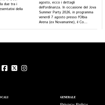
agosto, ecco i dettagli
da due tra i
dell'ordinanza. In occasione del Jova
esentativi della
Summer Party 2026, in programma
venerdì 7 agosto presso l'Olbia
Arena (ex Novamarine), il Co...
OCALI
GENERALE
Privacy Policy