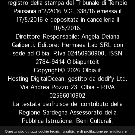
registro della stampa del Tribunale di Tempio
Pausania n°2/2016 V.G. 338/16 emessa il
17/5/2016 e depositata in cancelleria il
10/5/2016.
Direttore Responsabile: Angela Deiana
Galiberti. Editore: Hermaea Lab SRL con
sede ad Olbia, P.Iva 02450930900, ISSN
2784-9414 Olbiapuntoit
Copyright© 2026 Olbia.it
Hosting DigitalOcean, gestito da dodify Ltd.
Via Andrea Pozzo 23, Olbia - P.IVA
02566010902
La testata usufruisce del contributo della
Regione Sardegna Assessorato della
Pubblica Istruzione, Beni Culturali,
Informazione, Spettacolo e Sport. Legge
Questo sito utilizza cookie tecnici, analitici e di profilazione per migliorare