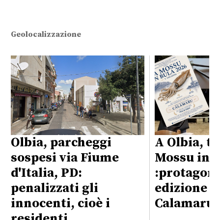
Geolocalizzazione
Olbia, parcheggi
A Olbia, t
sospesi via Fiume
Mossu in B
d'Italia, PD:
:protagoni
penalizzati gli
edizione s
innocenti, cioè i
Calamaru”
residenti