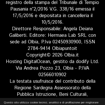
registro della stampa del Tribunale di Tempio
Pausania n°2/2016 V.G. 338/16 emessa il
17/5/2016 e depositata in cancelleria il
10/5/2016.
Direttore Responsabile: Angela Deiana
Galiberti. Editore: Hermaea Lab SRL con
sede ad Olbia, P.Iva 02450930900, ISSN
2784-9414 Olbiapuntoit
Copyright© 2026 Olbia.it
Hosting DigitalOcean, gestito da dodify Ltd.
Via Andrea Pozzo 23, Olbia - P.IVA
02566010902
La testata usufruisce del contributo della
Regione Sardegna Assessorato della
Pubblica Istruzione, Beni Culturali,
Informazione, Spettacolo e Sport. Legge
Questo sito utilizza cookie tecnici, analitici e di profilazione per migliorare